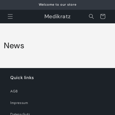
et
Welcome to our store
passer
au
contenu
Medikratz
Panier
News
Quick links
AGB
Impressum
Datenschutz