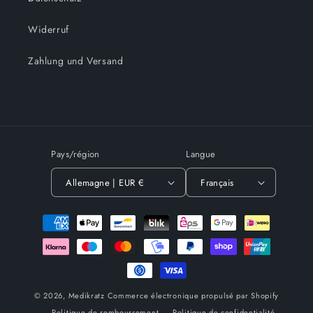
Widerruf
Zahlung und Versand
Pays/région
Langue
Allemagne | EUR €
Français
Moyens
de
paiement
© 2026,
Medikratz
Commerce électronique propulsé par Shopify
Politique de remboursement
Politique de confidentialité