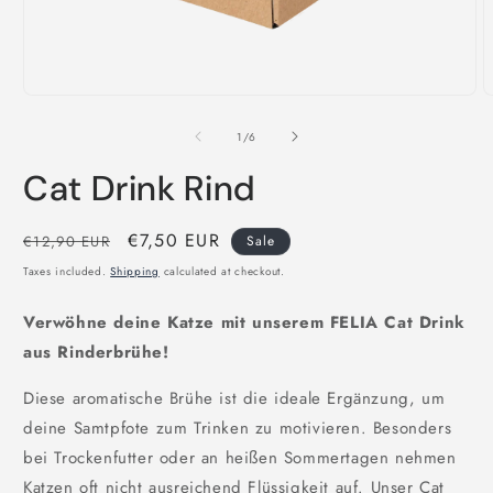
Open
O
media
m
1
2
of
1
/
6
in
i
modal
m
Cat Drink Rind
Regular
Sale
€7,50 EUR
€12,90 EUR
Sale
price
price
Taxes included.
Shipping
calculated at checkout.
Verwöhne deine Katze mit unserem FELIA Cat Drink
aus Rinderbrühe!
Diese aromatische Brühe ist die ideale Ergänzung, um
deine Samtpfote zum Trinken zu motivieren. Besonders
bei Trockenfutter oder an heißen Sommertagen nehmen
Katzen oft nicht ausreichend Flüssigkeit auf. Unser Cat