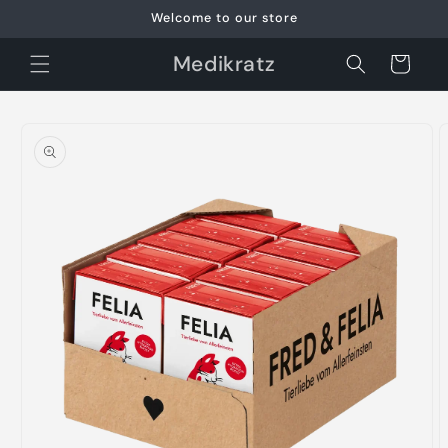
Skip to
Welcome to our store
content
Medikratz
Cart
Skip to
product
information