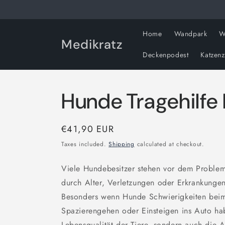
Skip to
content
Home
Wandpark
W
Medikratz
Deckenpodest
Katzen
Hunde Tragehilfe 
Regular
€41,90 EUR
price
Taxes included.
Shipping
calculated at checkout.
Viele Hundebesitzer stehen vor dem Problem,
durch Alter, Verletzungen oder Erkrankungen 
Besonders wenn Hunde Schwierigkeiten beim
Spazierengehen oder Einsteigen ins Auto hab
Lebensqualität der Tiere, sondern auch die Al