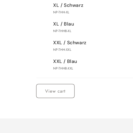
XL / Schwarz
NP-THH-XL
XL / Blau
NP-THHB-XL
XXL / Schwarz
NP-THH-XXL
XXL / Blau
NP-THHB-XXL
Loading...
View cart