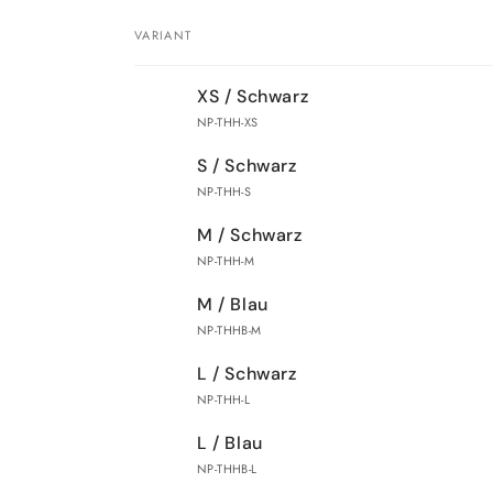
VARIANT
Your
XS / Schwarz
cart
NP-THH-XS
S / Schwarz
NP-THH-S
M / Schwarz
NP-THH-M
M / Blau
NP-THHB-M
L / Schwarz
NP-THH-L
L / Blau
NP-THHB-L