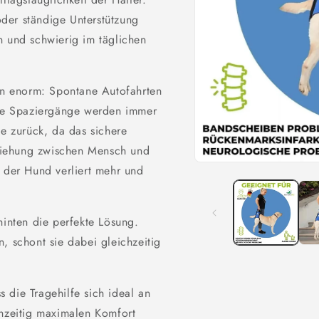
der ständige Unterstützung
n und schwierig im täglichen
ben enorm: Spontane Autofahrten
me Spaziergänge werden immer
se zurück, da das sichere
ziehung zwischen Mensch und
Open
d der Hund verliert mehr und
media
1
in
modal
hinten die perfekte Lösung.
, schont sie dabei gleichzeitig
 die Tragehilfe sich ideal an
hzeitig maximalen Komfort