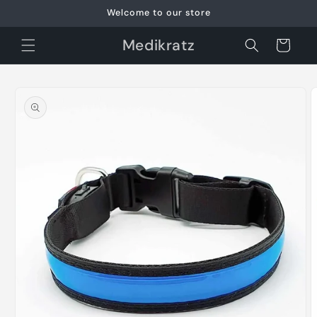
Skip to
Welcome to our store
content
Medikratz
Cart
Skip to
product
information