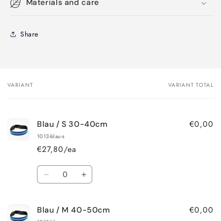
Materials and care
Share
VARIANT
VARIANT TOTAL
Your
cart
€0,00
Blau / S 30-40cm
1013-blau-s
€27,80/ea
Quantity
Decrease
Increase
quantity
quantity
for
for
€0,00
Blau / M 40-50cm
Blau
Blau
/
/