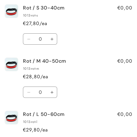
for
for
€0,00
Rot / S 30-40cm
Grün
Grün
/
/
1013-rot-s
L
L
€27,80/ea
50-
50-
60cm
60cm
Quantity
Decrease
Increase
quantity
quantity
for
for
€0,00
Rot / M 40-50cm
Rot
Rot
/
/
1013-rot-m
S
S
€28,80/ea
30-
30-
40cm
40cm
Quantity
Decrease
Increase
quantity
quantity
for
for
€0,00
Rot / L 50-60cm
Rot
Rot
/
/
1013-rot-l
M
M
€29,80/ea
40-
40-