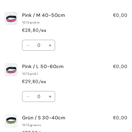
quantity
quantity
for
for
€0,00
Pink / M 40-50cm
Pink
Pink
/
/
1013-pink-m
S
S
€28,80/ea
30-
30-
40cm
40cm
Quantity
Decrease
Increase
quantity
quantity
for
for
€0,00
Pink / L 50-60cm
Pink
Pink
/
/
1013-pink-l
M
M
€29,80/ea
40-
40-
50cm
50cm
Quantity
Decrease
Increase
quantity
quantity
for
for
€0,00
Grün / S 30-40cm
Pink
Pink
/
/
1013-gruen-s
L
L