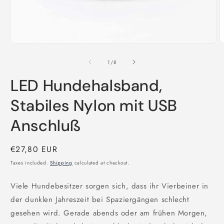
Open
O
media
m
1
2
of
1
/
8
in
i
modal
m
LED Hundehalsband,
Stabiles Nylon mit USB
Anschluß
Regular
€27,80 EUR
price
Taxes included.
Shipping
calculated at checkout.
Viele Hundebesitzer sorgen sich, dass ihr Vierbeiner in
der dunklen Jahreszeit bei Spaziergängen schlecht
gesehen wird. Gerade abends oder am frühen Morgen,