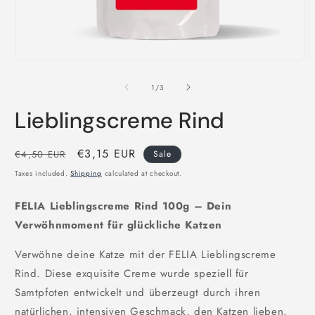
Open
O
media
m
1
2
of
1
/
3
in
i
modal
m
Lieblingscreme Rind
Regular
Sale
€3,15 EUR
€4,50 EUR
Sale
price
price
Taxes included.
Shipping
calculated at checkout.
FELIA Lieblingscreme Rind 100g – Dein
Verwöhnmoment für glückliche Katzen
Verwöhne deine Katze mit der FELIA Lieblingscreme
Rind. Diese exquisite Creme wurde speziell für
Samtpfoten entwickelt und überzeugt durch ihren
natürlichen, intensiven Geschmack, den Katzen lieben.