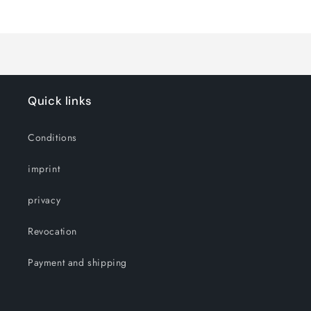
Loading...
Default
Default
Title
Title
Quick links
Conditions
imprint
privacy
Revocation
Payment and shipping