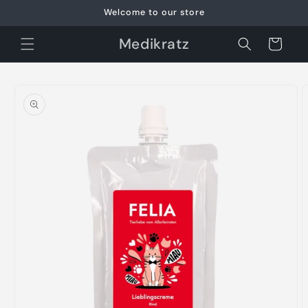
Skip to
Welcome to our store
content
Medikratz
Cart
Skip to
product
information