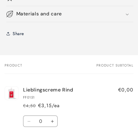
Materials and care
Share
PRODUCT
PRODUCT SUBTOTAL
Your
cart
€0,00
Lieblingscreme Rind
FF0151
€3,15/ea
€4,50
Regular
Sale
price
price
Quantity
Decrease
Increase
quantity
quantity
for
for