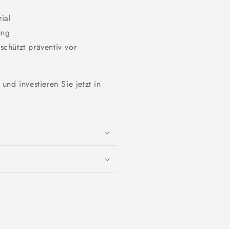
ial
ung
chützt präventiv vor
nd investieren Sie jetzt in