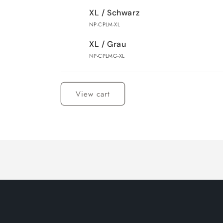
XL / Schwarz
NP-CPLM-XL
XL / Grau
NP-CPLMG-XL
Loading...
View cart