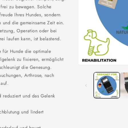
 frei zu bewegen. Solche
freude Ihres Hundes, sondern
en und die gemeinsame Zeit ein.
letzung, Operation oder bei
ei laufen kann, ist belastend.
 für Hunde die optimale
lgelenk zu fixieren, ermöglicht
schleunigt die Genesung.
Open
media
tauchungen, Arthrose, nach
1
in
lauf.
modal
d reduziert und das Gelenk
chblutung und lindert
Vorderlauf und beugt