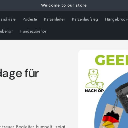
Welcome to our store
andkiste
Podeste
Katzenleiter
Katzenlaufsteg
Hängebrück
zubehör
Hundezubehör
Skip to
product
information
age für
treuer Begleiter humpelt, zeigt