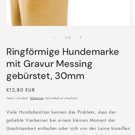
Open
O
media
m
1
2
of
1
/
3
in
i
modal
m
Ringförmige Hundemarke
mit Gravur Messing
gebürstet, 30mm
Regular
€12,80 EUR
price
Taxes included.
Shipping
calculated at checkout.
Viele Hundebesitzer kennen das Problem, dass der
geliebte Vierbeiner bei einem kleinen Moment der
Unachtsamkeit entlaufen oder sich von der Leine losreißen