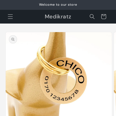
Skip to
Welcome to our store
content
Medikratz
Cart
Skip to
product
information