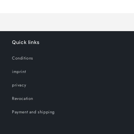
Loading...
Default
Default
Title
Title
Quick links
Conditions
imprint
privacy
Revocation
Payment and shipping