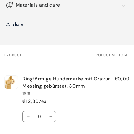
Materials and care
Share
PRODUCT
PRODUCT SUBTOTAL
Your
cart
€0,00
Ringförmige Hundemarke mit Gravur
Messing gebürstet, 30mm
1048
€12,80/ea
Quantity
Decrease
Increase
quantity
quantity
for
for