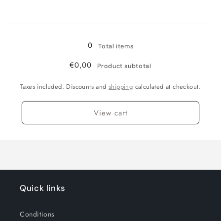
for
for
Loading...
Silbergrau
Silbergrau
/
/
XL
XL
0
Total items
55-
55-
76cm
76cm
€0,00
Product subtotal
Taxes included. Discounts and
shipping
calculated at checkout.
View cart
Quick links
Conditions