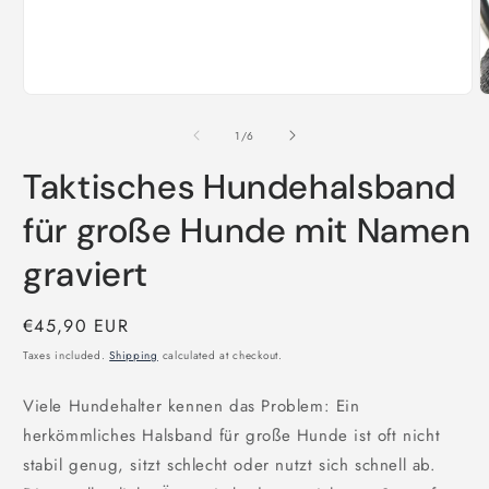
Open
O
media
m
1
2
of
1
/
6
in
i
modal
m
Taktisches Hundehalsband
für große Hunde mit Namen
graviert
Regular
€45,90 EUR
price
Taxes included.
Shipping
calculated at checkout.
Viele Hundehalter kennen das Problem: Ein
herkömmliches Halsband für große Hunde ist oft nicht
stabil genug, sitzt schlecht oder nutzt sich schnell ab.