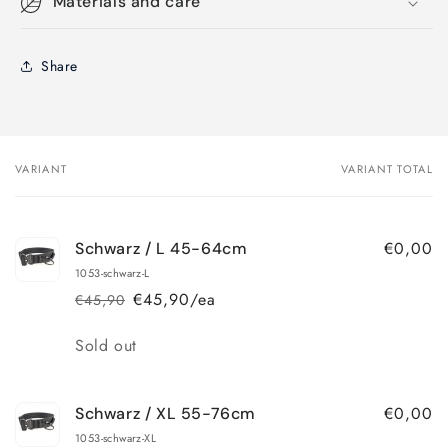
Materials and care
Share
VARIANT
VARIANT TOTAL
Your
cart
€0,00
Schwarz / L 45-64cm
1053-schwarz-L
€45,90/ea
€45,90
Regular
Sale
price
price
Quantity
Sold out
€0,00
Schwarz / XL 55-76cm
1053-schwarz-XL