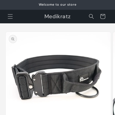
Skip to
Welcome to our store
content
Medikratz
Cart
Skip to
product
information