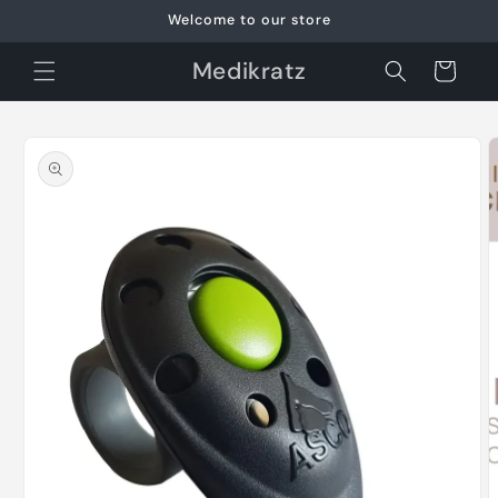
et
Welcome to our store
passer
au
contenu
Medikratz
Panier
Passer aux
informations
produits