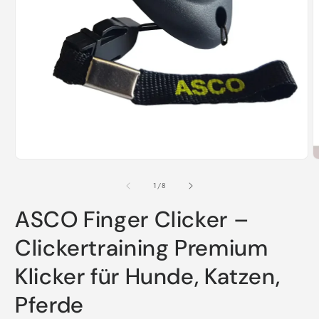
Ouvrir
O
le
l
média
m
1
2
dans
d
une
u
fenêtre
f
modale
m
de
1
/
8
ASCO Finger Clicker –
Clickertraining Premium
Klicker für Hunde, Katzen,
Pferde