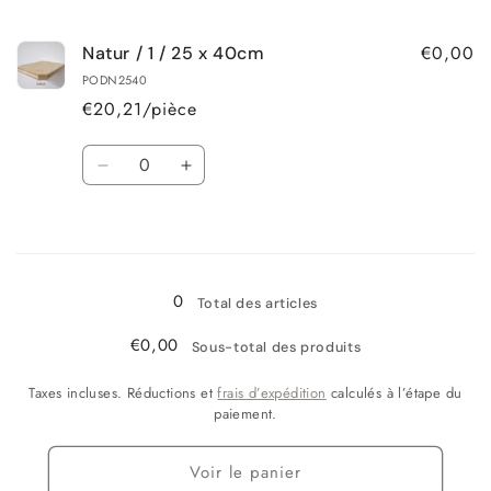
la
la
quantité
quantité
€0,00
Natur / 1 / 25 x 40cm
de
de
Natur
Natur
PODN2540
/
/
€20,21/pièce
1
1
/
/
Quantité
25
25
Réduire
Augmenter
x
x
la
la
20cm
20cm
quantité
quantité
Chargement
de
de
Natur
Natur
en
/
/
0
cours...
Total des articles
1
1
/
/
€0,00
Sous-total des produits
25
25
x
x
Taxes incluses. Réductions et
frais d’expédition
calculés à l’étape du
40cm
40cm
paiement.
Voir le panier