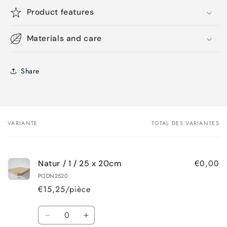
Product features
Materials and care
Share
VARIANTE
TOTAL DES VARIANTES
Votre
panier
€0,00
Natur / 1 / 25 x 20cm
PODN2520
€15,25/pièce
Quantité
Réduire
Augmenter