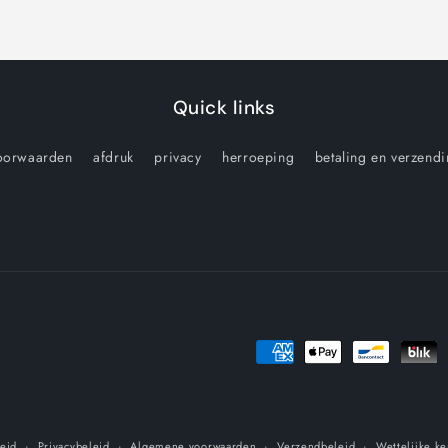
Quick links
oorwaarden
afdruk
privacy
herroeping
betaling en verzend
Betaalmethoden
leid
Privacybeleid
Algemene voorwaarden
Verzendbeleid
Wettelijke k