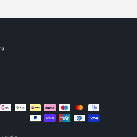
ing
ennisgeving