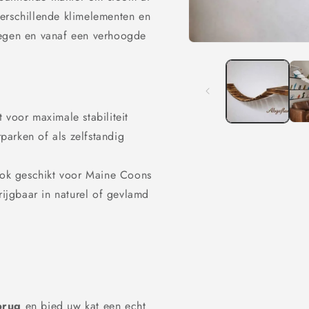
erschillende klimelementen en
wegen en vanaf een verhoogde
Media
1
openen
in
modaal
 voor maximale stabiliteit
arken of als zelfstandig
k geschikt voor Maine Coons
ijgbaar in naturel of gevlamd
brug
en bied uw kat een echt