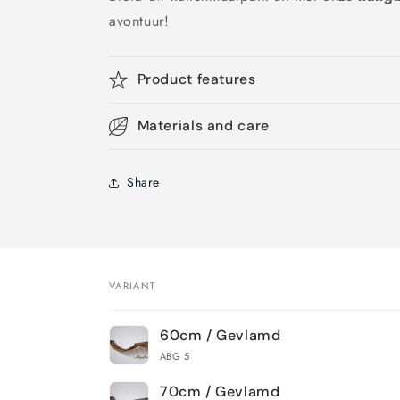
avontuur!
Product features
Materials and care
Share
VARIANT
Je
60cm / Gevlamd
winkelwagen
ABG 5
70cm / Gevlamd