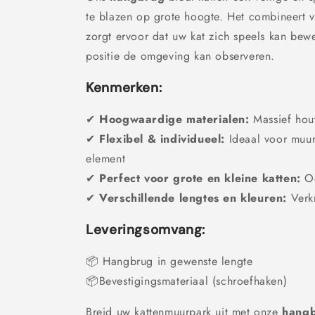
te blazen op grote hoogte. Het combineert v
zorgt ervoor dat uw kat zich speels kan be
positie de omgeving kan observeren.
Kenmerken:
✔
Hoogwaardige materialen:
Massief hout
✔
Flexibel & individueel:
Ideaal voor muurp
element
✔
Perfect voor grote en kleine katten:
Oo
✔
Verschillende lengtes en kleuren:
Verkr
Leveringsomvang:
📦 Hangbrug in gewenste lengte
📦Bevestigingsmateriaal (schroefhaken)
Breid uw kattenmuurpark uit met onze
hang