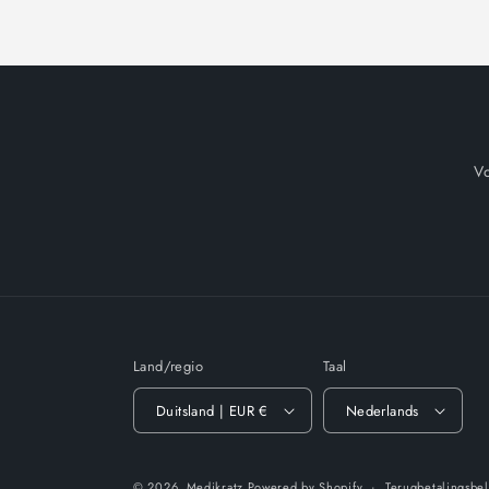
V
Land/regio
Taal
Duitsland | EUR €
Nederlands
© 2026,
Medikratz
Powered by Shopify
Terugbetalingsbe