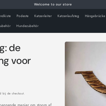
Welcome to our store
ndkiste
Podeste
Katzenleiter
Katzenlaufsteg
Hängebrücke
zubehör
Hundezubehör
g: de
Ga direct naar
productinformatie
ng voor
 bij de checkout.
 spannende manier om stoom af