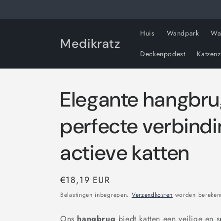
Meteen
naar de
content
Huis
Wandpark
Wa
Medikratz
Deckenpodest
Katzen
Elegante hangbru
perfecte verbindi
actieve katten
Normale
€18,19 EUR
prijs
Belastingen inbegrepen.
Verzendkosten
worden berekend
Ons
hangbrug
biedt katten een veilige en