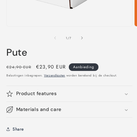
Media
M
1
2
openen
o
van
1
/
7
in
i
modaal
m
Pute
Normale
Aanbiedingsprijs
€23,90 EUR
€24,90 EUR
Aanbieding
prijs
Belastingen inbegrepen.
Verzendkosten
worden berekend bij de checkout.
Product features
Materials and care
Share