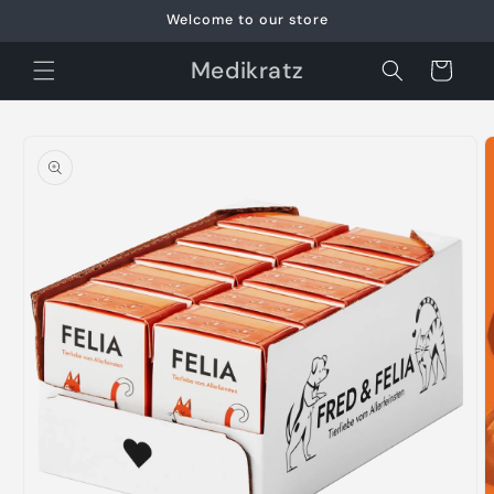
Meteen
Welcome to our store
naar de
content
Medikratz
Winkelwagen
Ga direct naar
productinformatie