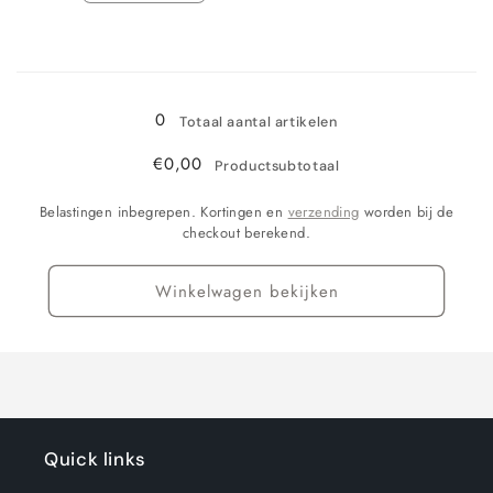
verlagen
verhogen
voor
voor
Bezig
Einzelpackung
Einzelpackung
190g
190g
met
0
laden...
Totaal aantal artikelen
€0,00
Productsubtotaal
Belastingen inbegrepen. Kortingen en
verzending
worden bij de
checkout berekend.
Winkelwagen bekijken
Quick links