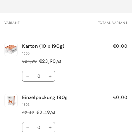
VARIANT
TOTAAL VARIANT
Je
winkelwagen
€0,00
Karton (10 x 190g)
1506
€23,90/st
€24,90
Normale
Aanbiedingsprijs
prijs
Aantal
Aantal
Aantal
verlagen
verhogen
voor
voor
€0,00
Einzelpackung 190g
Karton
Karton
(10
(10
1503
x
x
€2,49/st
€2,49
Normale
Aanbiedingsprijs
190g)
190g)
prijs
Aantal
Aantal
Aantal