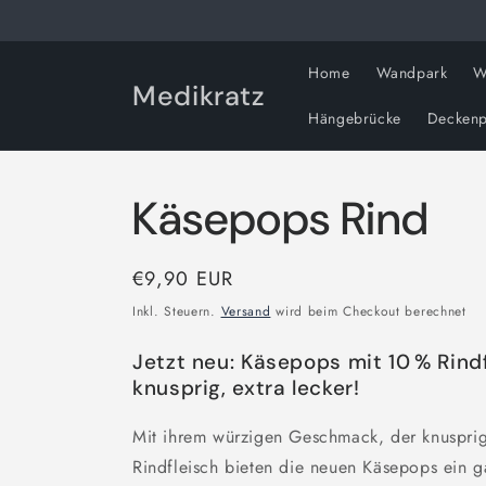
Direkt
zum
Inhalt
Home
Wandpark
W
Medikratz
Hängebrücke
Deckenp
Käsepops Rind
Normaler
€9,90 EUR
Preis
Inkl. Steuern.
Versand
wird beim Checkout berechnet
Jetzt neu: Käsepops mit 10 % Rindf
knusprig, extra lecker!
Mit ihrem würzigen Geschmack, der knusprig
Rindfleisch bieten die neuen Käsepops ein 