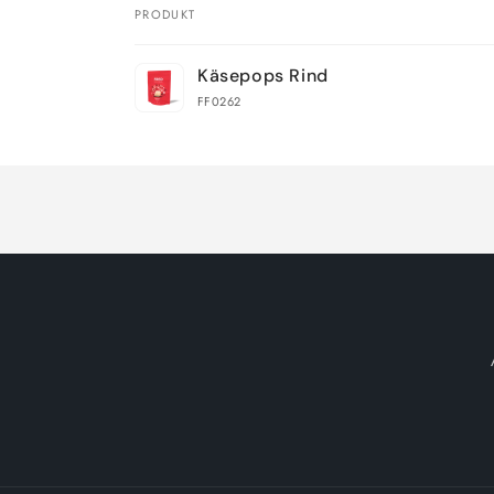
PRODUKT
Dein
Käsepops Rind
Warenkorb
FF0262
Wird
geladen ...