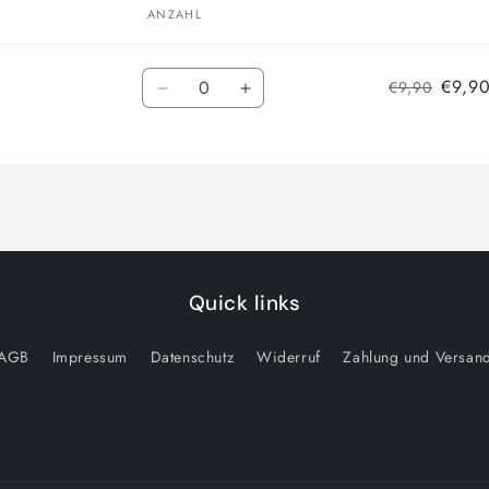
ANZAHL
Anzahl
€9,90
€9,90
Verringere
Erhöhe
die
die
Menge
Menge
für
für
Default
Default
Title
Title
Quick links
AGB
Impressum
Datenschutz
Widerruf
Zahlung und Versan