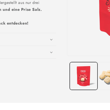
rgestellt aus nur drei
h und eine Prise Salz.
ack entdecken!
Medien
1
in
Modal
öffnen