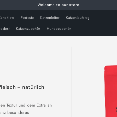
Welcome to our store
andkiste
Podeste
Katzenleiter
Katzenlaufsteg
odest
Katzenzubehör
Hundezubehör
Zu
Produktinformationen
springen
leisch – natürlich
en Textur und dem Extra an
ganz besonderes