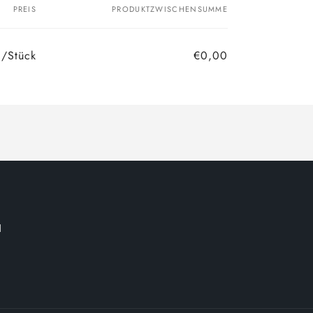
PREIS
PRODUKTZWISCHENSUMME
/Stück
€0,00
Normaler
Verkaufspreis
Preis
d