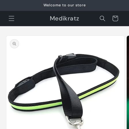
Direkt
Welcome to our store
zum
Inhalt
Medikratz
Warenkorb
oduktinformationen
ringen