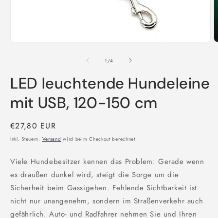
Medien
M
1
2
in
i
von
1
/
4
Modal
M
öffnen
ö
LED leuchtende Hundeleine
mit USB, 120-150 cm
Normaler
€27,80 EUR
Preis
Inkl. Steuern.
Versand
wird beim Checkout berechnet
Viele Hundebesitzer kennen das Problem: Gerade wenn
es draußen dunkel wird, steigt die Sorge um die
Sicherheit beim Gassigehen. Fehlende Sichtbarkeit ist
nicht nur unangenehm, sondern im Straßenverkehr auch
gefährlich. Auto- und Radfahrer nehmen Sie und Ihren