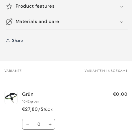
Product features
Materials and care
Share
VARIANTE
VARIANTEN INSGESAMT
Dein
Warenkorb
€0,00
Grün
1042-gruen
€27,80/Stück
Anzahl
Verringere
Erhöhe