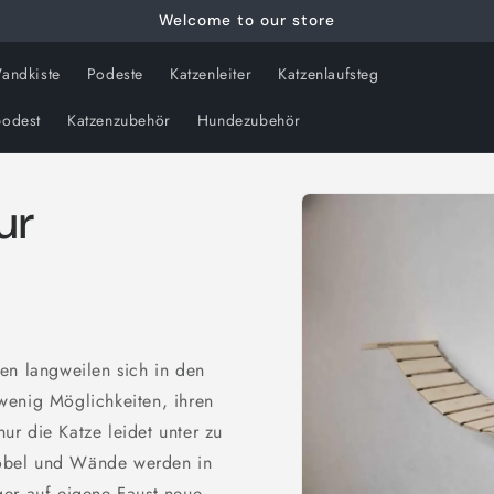
Welcome to our store
andkiste
Podeste
Katzenleiter
Katzenlaufsteg
odest
Katzenzubehör
Hundezubehör
Zu
ur
Produktinformationen
springen
en langweilen sich in den
wenig Möglichkeiten, ihren
nur die Katze leidet unter zu
öbel und Wände werden in
ger auf eigene Faust neue