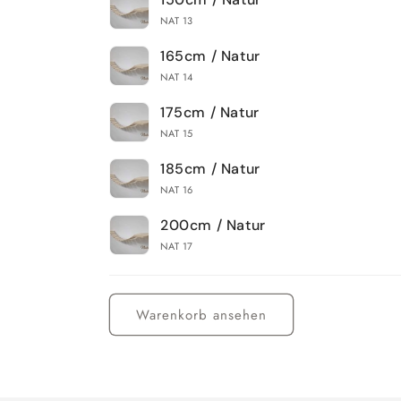
NAT 13
165cm / Natur
NAT 14
175cm / Natur
NAT 15
185cm / Natur
NAT 16
200cm / Natur
NAT 17
Wird
geladen ...
Warenkorb ansehen