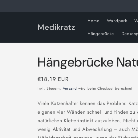
Direkt
zum
Inhalt
Home
Wandpark
W
Medikratz
Hängebrücke
Deckenp
Hängebrücke Nat
Normaler
€18,19 EUR
Preis
Inkl. Steuern.
Versand
wird beim Checkout berechnet
Viele Katzenhalter kennen das Problem: Katz
eigenen vier Wänden schnell und finden zu 
natürlichen Kletterinstinkt auszuleben. Nicht 
wenig Aktivität und Abwechslung – auch M
Mitleidenschaft gezogen, wenn der Stubenti