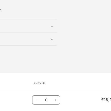
e
ANZAHL
Anzahl
€18,
Verringere
Erhöhe
die
die