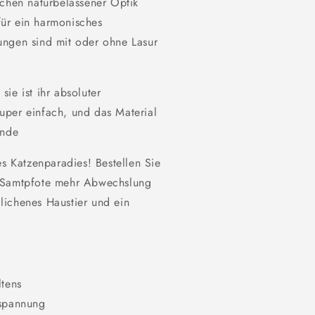
schen naturbelassener Optik
für ein harmonisches
ngen sind mit oder ohne Lasur
ie ist ihr absoluter
uper einfach, und das Material
unde
es Katzenparadies! Bestellen Sie
r Samtpfote mehr Abwechslung
lichenes Haustier und ein
ltens
tspannung