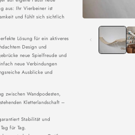
g aus: Ihr Vierbeiner ist
mkeit und fühlt sich sichtlich
Medien
1
in
Modal
rfekte Lösung für ein aktiveres
öffnen
chdachtem Design und
gebrücke neue Spielfreude und
einfach neue Verbindungen
ungsreiche Ausblicke und
dung zwischen Wandpodesten,
stehenden Kletterlandschaft –
rantiert Stabilität und
 Tag für Tag.