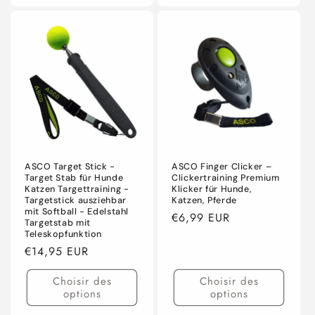
ASCO Target Stick -
ASCO Finger Clicker –
Target Stab für Hunde
Clickertraining Premium
Katzen Targettraining -
Klicker für Hunde,
Targetstick ausziehbar
Katzen, Pferde
mit Softball - Edelstahl
Prix
€6,99 EUR
Targetstab mit
habituel
Teleskopfunktion
Prix
€14,95 EUR
habituel
Choisir des
Choisir des
options
options