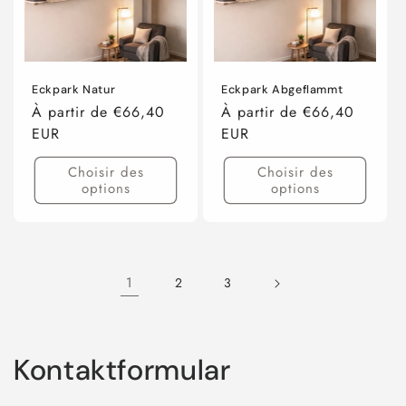
Natur
Natur
Abgeflammt
Abgef
/
/
/
/
1
1
100
100
/
/
/
/
30
30
30
30
Eckpark Natur
Eckpark Abgeflammt
x
x
x
x
Prix
À partir de €66,40
Prix
À partir de €66,40
30cm
30cm
30cm
30cm
habituel
EUR
habituel
EUR
Choisir des
Choisir des
options
options
1
2
3
Kontaktformular