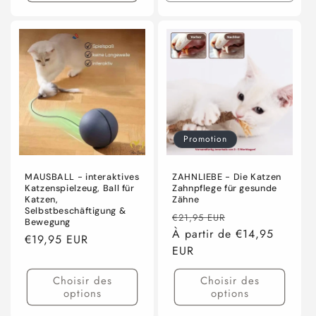
la
la
quantité
quanti
de
de
Default
Defaul
Title
Title
Promotion
MAUSBALL - interaktives
ZAHNLIEBE - Die Katzen
Katzenspielzeug, Ball für
Zahnpflege für gesunde
Katzen,
Zähne
Selbstbeschäftigung &
Prix
Prix
€21,95 EUR
Bewegung
habituel
À partir de €14,95
promotionnel
Prix
€19,95 EUR
EUR
habituel
Choisir des
Choisir des
options
options