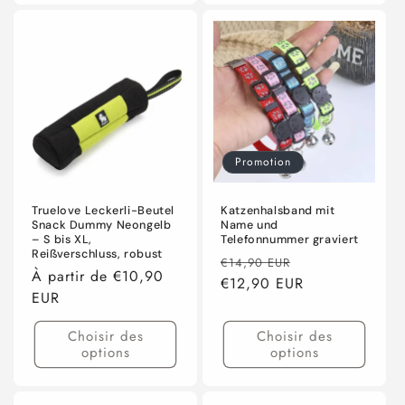
Promotion
Truelove Leckerli-Beutel
Katzenhalsband mit
Snack Dummy Neongelb
Name und
– S bis XL,
Telefonnummer graviert
Reißverschluss, robust
Prix
Prix
€14,90 EUR
Prix
À partir de €10,90
habituel
€12,90 EUR
promotionnel
habituel
EUR
Choisir des
Choisir des
options
options