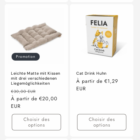
Promotion
Leichte Matte mit Kissen
Cat Drink Huhn
mit drei verschiedenen
Prix
À partir de €1,29
Liegemöglichkeiten
habituel
EUR
Prix
Prix
€30,00 EUR
habituel
À partir de €20,00
promotionnel
EUR
Choisir des
Choisir des
options
options