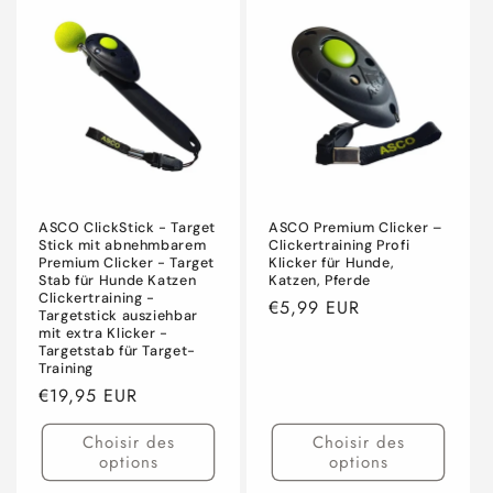
ASCO ClickStick - Target
ASCO Premium Clicker –
Stick mit abnehmbarem
Clickertraining Profi
Premium Clicker - Target
Klicker für Hunde,
Stab für Hunde Katzen
Katzen, Pferde
Clickertraining -
Prix
€5,99 EUR
Targetstick ausziehbar
habituel
mit extra Klicker -
Targetstab für Target-
Training
Prix
€19,95 EUR
habituel
Choisir des
Choisir des
options
options