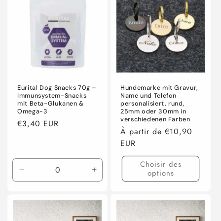
Title
Title
Eurital Dog Snacks 70g –
Hundemarke mit Gravur,
Immunsystem-Snacks
Name und Telefon
mit Beta-Glukanen &
personalisiert, rund,
Omega-3
25mm oder 30mm in
verschiedenen Farben
Prix
€3,40 EUR
Prix
À partir de €10,90
habituel
habituel
EUR
Choisir des
options
Réduire
Augmenter
la
la
quantité
quantité
de
de
Default
Default