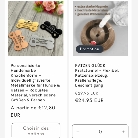
Promotion
Personalisierte
KATZEN GLÜCK
Hundemarke
Kratztunnel - Flexibel,
Knochenform –
Katzenspielzeug,
Individuell gravierte
Krallenpflege,
Metallmarke für Hunde &
Beschäftigung
Katzen – Robustes
Prix
Prix
€29,95 EUR
Material, verschiedene
habituel
€24,95 EUR
promotionnel
Größen & Farben
Prix
À partir de €12,80
habituel
EUR
Choisir des
options
Réduire
Augme