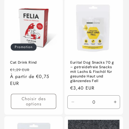
Promotion
Cat Drink Rind
Eurital Dog Snacks 70 g
– getreidefreie Snacks
Prix
Prix
€1,29 EUR
mit Lachs & Fischöl für
habituel
À partir de €0,75
promotionnel
gesunde Haut und
glänzendes Fell
EUR
Prix
€3,40 EUR
habituel
Choisir des
options
Réduire
Augme
la
la
quantité
quanti
de
de
Default
Defaul