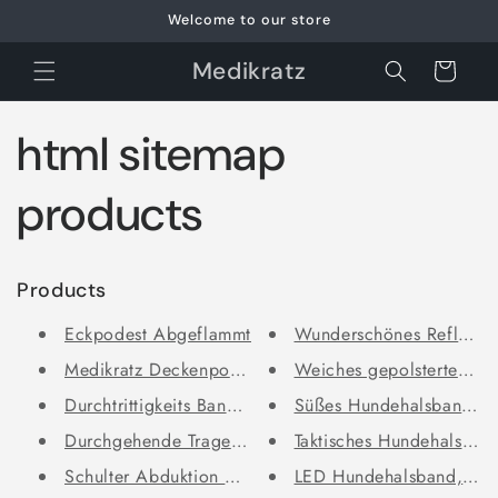
Meteen
Welcome to our store
naar de
content
Medikratz
Winkelwagen
html sitemap
products
Products
Eckpodest Abgeflammt
Wunderschönes Reflektio
Medikratz Deckenpodest – Elega...
Weiches gepolstertes Hun
Durchtrittigkeits Bandage für ...
Süßes Hundehalsband mi
Durchgehende Tragehilfe Basic
Taktisches Hundehalsband
Schulter Abduktion Bandage für...
LED Hundehalsband, Stab