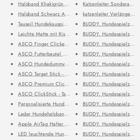
Halsband Khakigrün In Nylon Lä...
Katzenleiter Sonderanfer
Halsband Schwarz Aus Nylon Län...
katzenleiter Verlängerun
Tauseil Hundekauspielzeug aus ...
BUDDY. Hundespielzeug 
Leichte Matte mit Kissen mit d...
BUDDY. Hundespielzeug 
ASCO Finger Clicker – Clickert...
BUDDY. Hundespielzeug 
ASCO Futterbeutel mit Einhand-...
BUDDY. Hundespielzeug 
ASCO Hundedummy – Apportier- u...
BUDDY. Hundespielzeug 
ASCO Target Stick - Target Sta...
BUDDY. Hundespielzeug 
ASCO Premium Clicker – Clicker...
BUDDY. Hundespielzeug 
ASCO ClickStick - Target Stick...
BUDDY. Hundespielzeug a
Personalisierte Hundemarke in ...
BUDDY. Hundespielzeug a
Leder Hundehalsband mit goldfa...
BUDDY. Hundespielzeug 
Apple AirTag Halter für Hundeh...
BUDDY. Hundespielzeug 
LED leuchtende Hundeleine mit ...
BUDDY. Hundespielzeug a