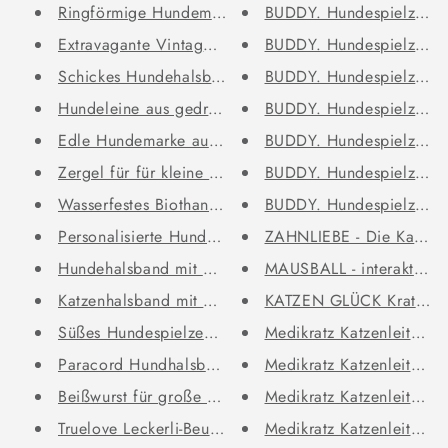
Ringförmige Hundemarke mit Gra...
BUDDY. Hundespielzeug a
Extravagante Vintage Hundemark...
BUDDY. Hundespielzeug a
Schickes Hundehalsband mit Gra...
BUDDY. Hundespielzeug a
Hundeleine aus gedrehtem Baumw...
BUDDY. Hundespielzeug a
Edle Hundemarke aus Messing "B...
BUDDY. Hundespielzeug 
Zergel für für kleine und mitt...
BUDDY. Hundespielzeug 
Wasserfestes Biothane Hundehal...
BUDDY. Hundespielzeug 
Personalisierte Hundemarke mit...
ZAHNLIEBE - Die Katzen 
Hundehalsband mit Namen "Tress...
MAUSBALL - interaktives 
Katzenhalsband mit Name und Te...
Süßes Hundespielzeug Kuschelti...
Medikratz Katzenleiter 
Paracord Hundhalsband "Auron" ...
Medikratz Katzenleiter 
Beißwurst für große Hunde 30x7...
Medikratz Katzenleiter 
Truelove Leckerli-Beutel Snack...
Medikratz Katzenleiter 