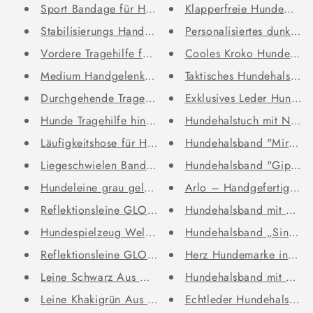
Sport Bandage für Hunde
Klapperfreie Hundemarke 
Stabilisierungs Handgelenkband...
Personalisiertes dunkles 
Vordere Tragehilfe für Hunde
Cooles Kroko Hundehalsb
Medium Handgelenksbandage für ...
Taktisches Hundehalsband
Durchgehende Tragehilfe für Hu...
Exklusives Leder Hundeha
Hunde Tragehilfe hinten
Hundehalstuch mit Name
Läufigkeitshose für Hündinnen...
Hundehalsband "Miro" m
Liegeschwielen Bandage für Hun...
Hundehalsband "Gipsy" 
Hundeleine grau gelb Angebot m...
Arlo – Handgefertigtes P
Reflektionsleine GLOW stark re...
Hundehalsband mit Name
Hundespielzeug Welpe Naturkaut...
Hundehalsband „Sina“ –
Reflektionsleine GLOW stark re...
Herz Hundemarke individu
Leine Schwarz Aus Nylon Längen...
Hundehalsband mit Name
Leine Khakigrün Aus Nylon Läng...
Echtleder Hundehalsband