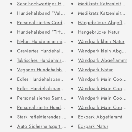
Sehr hochwertiges Hundehalsban...
Medikratz Katzenleiter 
Hundehalsband "Valdo" mit Grav...
Medikratz Katzenleiter 
Personalisiertes Cord-Hundehal...
Hängebrücke Abgeflamm
Hundehalsband "Tiffany" mit Na...
Hängebrücke Natur
Nylon Hundeleine mit weichem G...
Wandpark klein Natur
Graviertes Hundehalsband "Samu...
Wandpark klein Abgefla
Taktisches Hundehalsband für g...
Wandpark Abgeflammt
Veganes Hundehalsband mit Name...
Wandpark Natur
Edles Hundehalsband im Vintage...
Wandpark Main Coon Ab
Edles Hundehalsband personalis...
Wandpark Main Coon Na
Personalisiertes Samt Hundehal...
Wandpark Main Coon kle
Personalisierte Hundemarke Kno...
Wandpark Main Coon kle
Stark reflektierendes Hundehal...
Eckpark Abgeflammt
Auto Sicherheitsgurt für Hunde...
Eckpark Natur