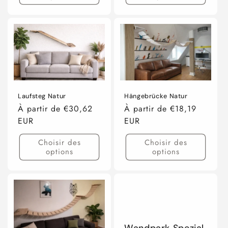
Laufsteg Natur
Hängebrücke Natur
Prix
À partir de €30,62
Prix
À partir de €18,19
habituel
EUR
habituel
EUR
Choisir des
Choisir des
options
options
Wandpark Spezial