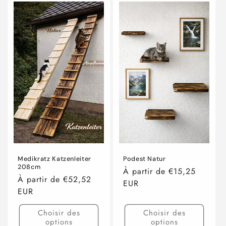
Medikratz Katzenleiter
Podest Natur
208cm
Prix
À partir de €15,25
Prix
À partir de €52,52
habituel
EUR
habituel
EUR
Choisir des
Choisir des
options
options