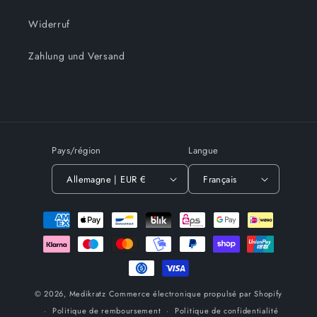
Widerruf
Zahlung und Versand
Pays/région
Langue
Allemagne | EUR €
Français
Moyens
de
paiement
© 2026,
Medikratz
Commerce électronique propulsé par Shopify
Politique de remboursement
Politique de confidentialité