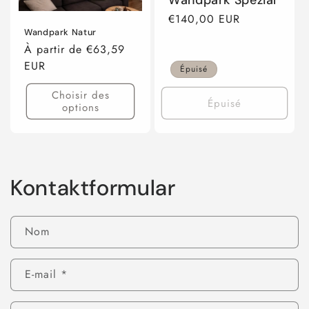
Prix
€140,00 EUR
Wandpark Natur
habituel
Prix
À partir de €63,59
habituel
EUR
Épuisé
Choisir des
Épuisé
options
Kontaktformular
Nom
E-mail
*